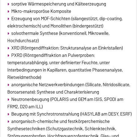
sorptive Wärmespeicherung und Kälteerzeugung
Mikro-makroporöse Komposite
Erzeugung von MOF-Schichten (silangestützt, dip-coating,
elektrochemisch) und Monolithen (bindergestützt)
solvothermale Synthese (konventionell, Mikrowelle,
Hochdurchsatz)
XRD (Röntgendiffraktion: Strukturanalyse an Einkristallen)
PXRD (Röntgendiffraktion an Pulverproben:
temperaturabhängig, unter definierter Feuchte, unter
Interbedingungen in Kapillaren, quantitative Phasenanalyse,
Rietveldmethode)
anorganische Netzwerkverbindungen (Silicate, Nitridosilicate,
Boroarsenate): Synthese und Charakterisierung
Neutronenbeugung (POLARIS und GEM am ISIS, SPODI am
FRM2, D20 am ILL)
Beugung mit Synchrotronstrahlung (HASYLAB am DESY, ESRF)
anorganisch-chemische und festkörperchemische
Synthesetechniken (Schutzgastechnik, Schlenktechnik,
Strömungsrohrofen, Hochfrequenzofentechnik, Glas- und